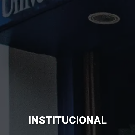
INSTITUCIONAL